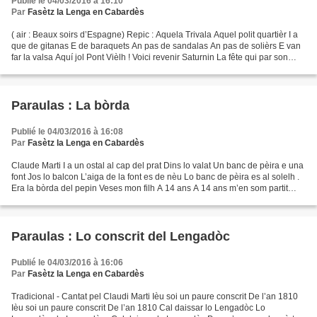
Publié le 04/03/2016 à 16:10
Par
Fasètz la Lenga en Cabardès
( air : Beaux soirs d’Espagne) Repic : Aquela Trivala Aquel polit quartièr I a
que de gitanas E de baraquets An pas de sandalas An pas de solièrs E van
far la valsa Aquí jol Pont Vièlh ! Voici revenir Saturnin La fête qui par son
entrain Nous efface nos...
Paraulas : La bòrda
Publié le 04/03/2016 à 16:08
Par
Fasètz la Lenga en Cabardès
Claude Marti I a un ostal al cap del prat Dins lo valat Un banc de pèira e una
font Jos lo balcon L’aiga de la font es de nèu Lo banc de pèira es al solelh .
Era la bòrda del pepin Veses mon filh A 14 ans A 14 ans m’en som partit
Adiù familha , adiù amics...
Paraulas : Lo conscrit del Lengadòc
Publié le 04/03/2016 à 16:06
Par
Fasètz la Lenga en Cabardès
Tradicional - Cantat pel Claudi Marti Ièu soi un paure conscrit De l’an 1810
Ièu soi un paure conscrit De l’an 1810 Cal daissar lo Lengadòc Lo