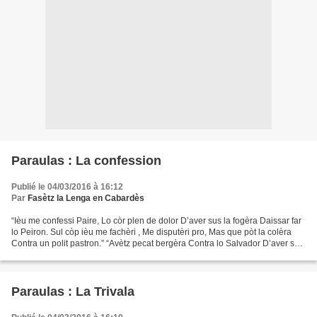
Paraulas : La confession
Publié le 04/03/2016 à 16:12
Par
Fasètz la Lenga en Cabardès
“Ièu me confessi Paire, Lo còr plen de dolor D’aver sus la fogèra Daissar far
lo Peiron. Sul còp ièu me fachèri , Me disputèri pro, Mas que pòt la colèra
Contra un polit pastron.” “Avètz pecat bergèra Contra lo Salvador D’aver sus
la fogèra Daissat far...
Paraulas : La Trivala