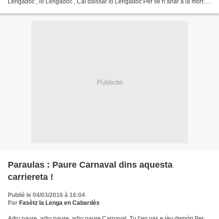
Lengadòc , lo Lengadòc , Cal daissar lo Lengadòc Per se’n anar a la mòrt.
Luènh d’aicí i a un país De nèu blanca...
Publicité
Paraulas : Paure Carnaval dins aquesta
carriereta !
Publié le 04/03/2016 à 16:04
Par
Fasètz la Lenga en Cabardès
Adiu paure, adiu paure, adiu paure Carnaval, Tu t’en vas e ièu demòri Per