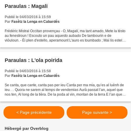
Paraulas : Magali
Publié le 04/03/2016 à 15:59
Par
Fasètz la Lenga en Cabardès
Frédéric Mistral Occitan provençau - O, Magali, ma tant amado, Mete la tèsto
au fenestroun ! Escouto un pau aquesto aubado De tambourin e de
vióuloun. - Èi plen d'estello, aperamount L'auro es toumbado ; Mai lis estello
paliran, Quand te veiran ! — Pas...
Paraulas : L'ola poirida
Publié le 04/03/2016 à 15:58
Par
Fasètz la Lenga en Cabardès
Se canta, que cante, canta pas per ieu Canta per ma mia, qu’es al luènh de
ieu. . . Quora ne sarem al temps de vendemias Aurà passat l’an, aquel que
nos ten, Al long de la tièra. De la poda al vin, montan de la terra E l’an que
s’en va e l’an que s’en...
< Page précédente
Page suivante >
Hébergé par Overblog