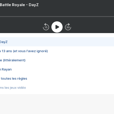
 Battle Royale - DayZ
 DayZ
 a 13 ans (et vous l'avez ignoré)
e (littéralement)
im Rayan
 toutes les règles
s les jeux vidéo
us choquant de Rockstar ? - Le scandale BULLY
e plus moche de Steam