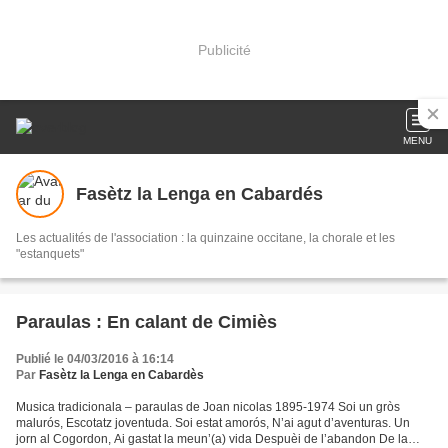
Publicité
MENU
Fasètz la Lenga en Cabardés
Les actualités de l'association : la quinzaine occitane, la chorale et les
"estanquets"
Paraulas : En calant de Cimiès
Publié le 04/03/2016 à 16:14
Par
Fasètz la Lenga en Cabardès
Musica tradicionala – paraulas de Joan nicolas 1895-1974 Soi un gròs
malurós, Escotatz joventuda. Soi estat amorós, N’ai agut d’aventuras. Un
jorn al Cogordon, Ai gastat la meun’(a) vida Despuèi de l’abandon De la