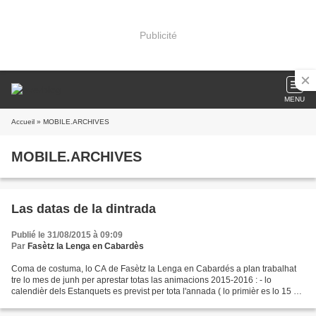
Publicité
MENU
Accueil
» MOBILE.ARCHIVES
MOBILE.ARCHIVES
Las datas de la dintrada
Publié le 31/08/2015 à 09:09
Par
Fasètz la Lenga en Cabardès
Coma de costuma, lo CA de Fasètz la Lenga en Cabardés a plan trabalhat
tre lo mes de junh per aprestar totas las animacions 2015-2016 : - lo
calendièr dels Estanquets es previst per tota l'annada ( lo primièr es lo 15 de
setembre a l'Ostal del Cabardés...