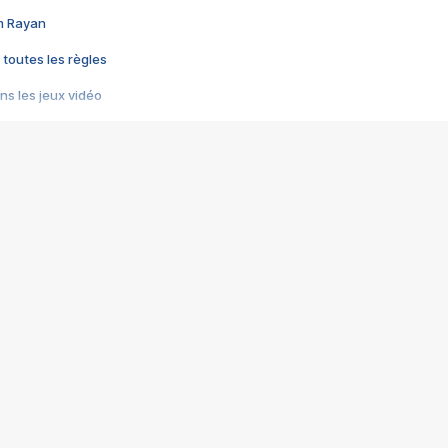
im Rayan
 toutes les règles
s les jeux vidéo
us choquant de Rockstar ? - Le scandale BULLY
e plus moche de Steam
du RÊVE tourne au CAUCHEMAR
pendant 8 heures
it… à tort
umiliés par un jeu vidéo
ire - Final Fantasy 8
ti un empire - Age of Empires
story DOFUS