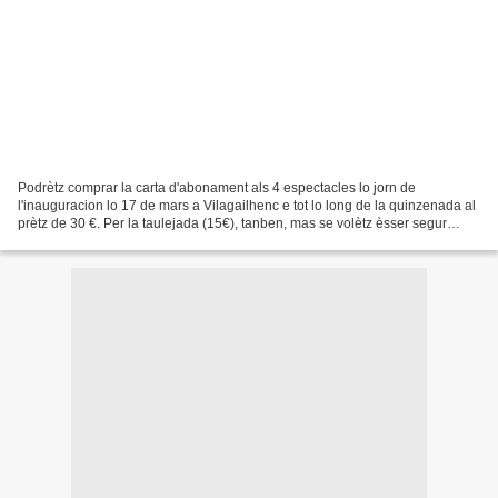
Podrètz comprar la carta d'abonament als 4 espectacles lo jorn de
l'inauguracion lo 17 de mars a Vilagailhenc e tot lo long de la quinzenada al
prètz de 30 €. Per la taulejada (15€), tanben, mas se volètz èsser segur
d'avèr una plaça, podètz mandar un...