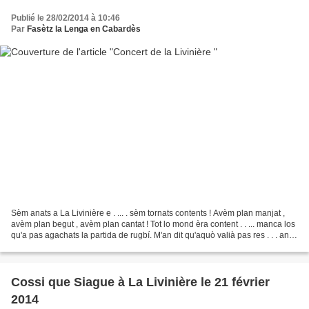
Publié le 28/02/2014 à 10:46
Par
Fasètz la Lenga en Cabardès
Sèm anats a La Livinière e . ... . sèm tornats contents ! Avèm plan manjat ,
avèm plan begut , avèm plan cantat ! Tot lo mond èra content . . ... manca los
qu'a pas agachats la partida de rugbí. M'an dit qu'aquò valià pas res . . . an
res mancat ! Los...
Cossi que Siague à La Livinière le 21 février
2014