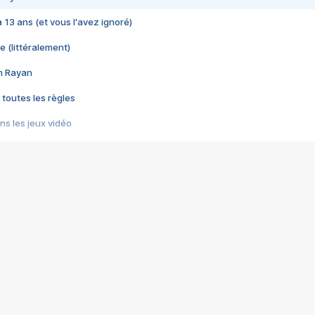
 a 13 ans (et vous l'avez ignoré)
e (littéralement)
im Rayan
 toutes les règles
s les jeux vidéo
us choquant de Rockstar ? - Le scandale BULLY
e plus moche de Steam
du RÊVE tourne au CAUCHEMAR
pendant 8 heures
it… à tort
umiliés par un jeu vidéo
ire - Final Fantasy 8