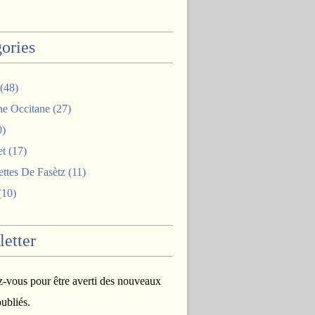
ories
(48)
ne Occitane
(27)
0)
et
(17)
ttes De Fasètz
(11)
(10)
etter
vous pour être averti des nouveaux
publiés.