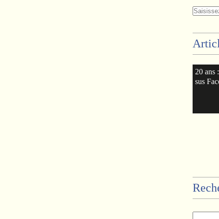
Artic
20 ans 
sus Fa
Rech