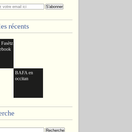
les récents
: Fasètz
cebook
BAFA en
occitan
erche