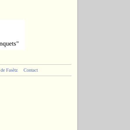
anquets"
s de Fasètz
Contact