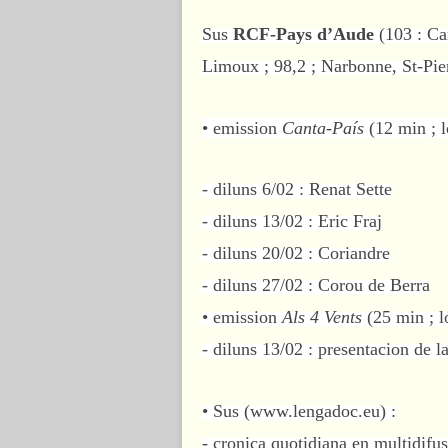
Sus
RCF-Pays d’Aude
(103 : Car
Limoux ; 98,2 ; Narbonne, St-Pie
• emission
Canta-País
(12 min ; l
- diluns 6/02 : Renat Sette
- diluns 13/02 : Eric Fraj
- diluns 20/02 : Coriandre
- diluns 27/02 : Corou de Berra
• emission
Als 4 Vents
(25 min ; lo
- diluns 13/02 : presentacion de 
• Sus (
www.lengadoc.eu
) :
- cronica quotidiana en multidifus