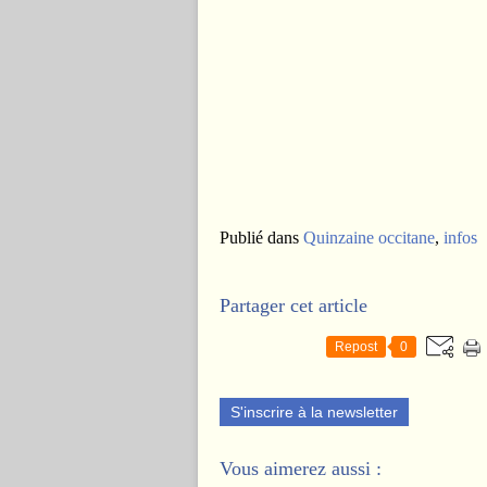
Publié dans
Quinzaine occitane
,
infos
Partager cet article
Repost
0
S'inscrire à la newsletter
Vous aimerez aussi :