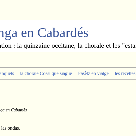
enga en Cabardés
ation : la quinzaine occitane, la chorale et les "est
tanquets
la chorale Cossi que siague
Fasètz en viatge
les recette
nga en Cabardès
 las ondas.