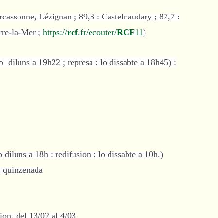
cassonne, Lézignan ; 89,3 : Castelnaudary ; 87,7 :
rre-la-Mer ;
https://
rcf
.fr/ecouter/
RCF
11
)
o diluns a 19h22 ; represa : lo dissabte a 18h45) :
 diluns a 18h : redifusion : lo dissabte a 10h.)
la quinzenada
ion, del 13/02 al 4/03