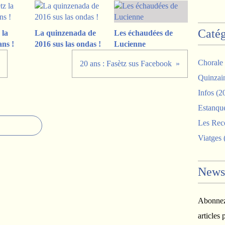
Catég
 la
La quinzenada de
Les échaudées de
ans !
2016 sus las ondas !
Lucienne
Chorale
20 ans : Fasètz sus Facebook
Quinzai
Infos
(2
Estanqu
Les Rece
Viatges
Newsl
Abonnez-
articles 