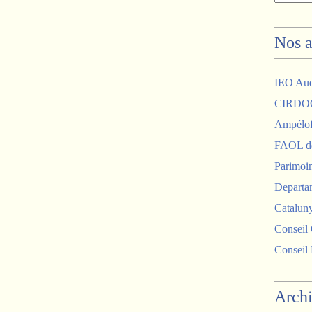
Nos a
IEO Au
CIRDO
Ampélof
FAOL de
Parimoin
Departam
Catalun
Conseil 
Conseil
Arch