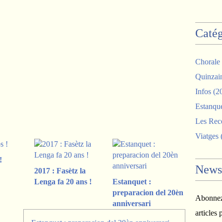
Catég
Chorale
Quinzai
Infos
(2
Estanqu
Les Rece
Viatges
!
Newsl
2017 : Fasètz la
Lenga fa 20 ans !
Estanquet :
preparacion del 20èn
Abonnez-
anniversari
articles 