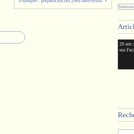
Estanquet : preparacion del 20èn anniversari
Artic
20 ans 
sus Fa
Rech