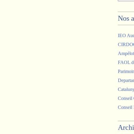
Nos a
IEO Au
CIRDO
Ampélof
FAOL de
Parimoin
Departam
Catalun
Conseil 
Conseil
Arch