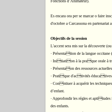
Fonctions d’Animateur).
Es encara ora per se marcar o faire ins
d'octobre a Carcassona en partenariat 
Objectifs de la session
L'accent sera mis sur la découverte (ou
· Présentation de la langue occitane (
· Initiation à la praque orale à tr
· Présentaon des ressources actuelles
· Pratique d'activités éducatives e
· Conntiuer à acquérir les techniques
d’enfant.
· Approfondir les régles et aptitudes 
des enfants.