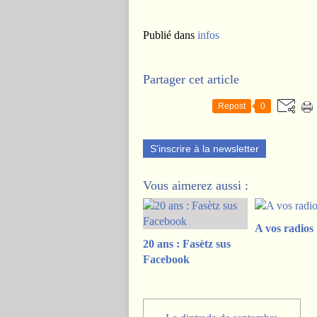
Publié dans
infos
Partager cet article
Repost
0
S'inscrire à la newsletter
Vous aimerez aussi :
A vos radios 
20 ans : Fasètz sus
Facebook