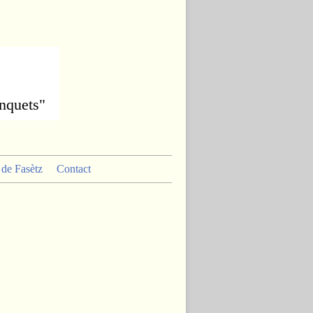
anquets"
s de Fasètz
Contact