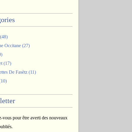
ories
(48)
ne Occitane
(27)
0)
et
(17)
ttes De Fasètz
(11)
(10)
etter
vous pour être averti des nouveaux
publiés.