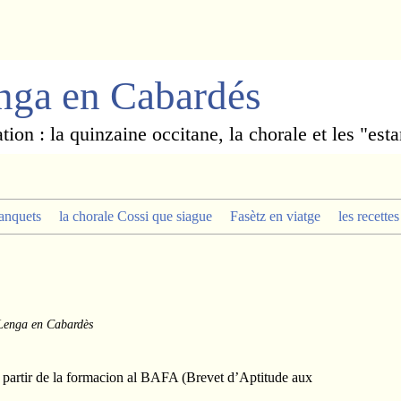
enga en Cabardés
ation : la quinzaine occitane, la chorale et les "est
tanquets
la chorale Cossi que siague
Fasètz en viatge
les recette
 Lenga en Cabardès
fa partir de la formacion al BAFA (Brevet d’Aptitude aux