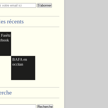
les récents
: Fasètz
cebook
BAFA en
occitan
erche