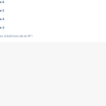
e 6
e 5
e 4
e 3
s créatrices de la VF !
e 2
e 1
e Mektoub My Love arrive enfin ! Rencontre avec Shaïn Boumedine et Sal
i : après Toni en famille
elle réalise le bouleversant Dites lui que je l'aime
ais ! Rencontre autour de Vie privée de Rebecca Zlotowski
 de Marguerite, Grave... Rencontre avec Ella Rumpf
 Les Rêveurs, un film intime sur la santé mentale