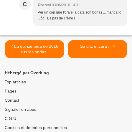
C
Chantal
03/06/2016 14:31
Per un còp que l'ora e la data son bonas ... manca lo
luòc ! Es pas de crèire !
< La quinzenada de 2016
Se ditz encara ... >
sus las ondas !
Hébergé par Overblog
Top articles
Pages
Contact
Signaler un abus
C.G.U.
Cookies et données personnelles