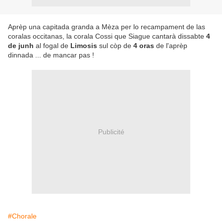
Aprèp una capitada granda a Mèza per lo recampament de las
coralas occitanas, la corala Cossi que Siague cantarà dissabte
4
de junh
al fogal de
Limosis
sul còp de
4 oras
de l'aprèp
dinnada ... de mancar pas !
Publicité
#Chorale